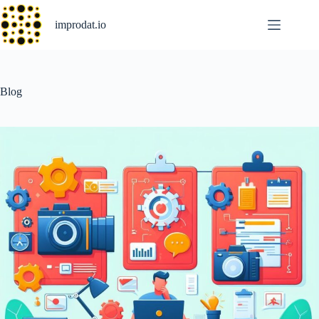
Skip
to
improdat.io
content
Blog